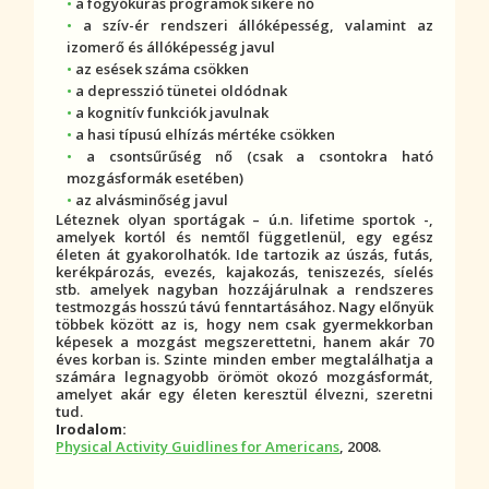
a fogyókúrás programok sikere nő
a szív-ér rendszeri állóképesség, valamint az
izomerő és állóképesség javul
az esések száma csökken
a depresszió
tünet
ei oldódnak
a kognitív funkciók javulnak
a hasi típusú elhízás mértéke csökken
a csontsűrűség nő (csak a csontokra ható
mozgásformák esetében)
az alvásminőség javul
Léteznek olyan sportágak – ú.n. lifetime sportok -,
amelyek kortól és nemtől függetlenül, egy egész
életen át gyakorolhatók. Ide tartozik az úszás, futás,
kerékpározás, evezés, kajakozás, teniszezés, síelés
stb. amelyek nagyban hozzájárulnak a rendszeres
testmozgás hosszú távú fenntartásához. Nagy előnyük
többek között az is, hogy nem csak gyermekkorban
képesek a mozgást megszerettetni, hanem akár 70
éves korban is. Szinte minden ember megtalálhatja a
számára legnagyobb örömöt okozó mozgásformát,
amelyet akár egy életen keresztül élvezni, szeretni
tud.
Irodalom:
Physical Activity Guidlines for Americans
, 2008.