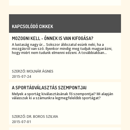
KAPCSOLÓDÓ CIKKEK
MOZOGNI KELL - ÖNNEK IS VAN KIFOGÁSA?
A lustaság nagy úr... Sokszor áldozatul esünk neki, ha a
mozgásról van szó. Ilyenkor mindig meg tudjuk magyarázni,
hogy miért nem tudunk elmenni edzeni. A továbbiakban...
SZERZŐ: MOLNÁR ÁGNES
2015-07-24
A SPORTÁGVÁLASZTÁS SZEMPONTJAI
Melyek a sportág kiválasztásának fő szempontjai? Mi alapján
válasszuk ki a számunkra legmegfelelőbb sportágat?
SZERZŐ: DR. BOROS SZILVIA
2015-07-01