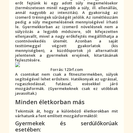
erőt fejtünk ki egy adott súly megemelésekor
(természetesen minél nagyobb a súly, ill. ellenállás,
annál nagyobb az intenzitás). A gyakoriság az
izomerő tréningek sűrűségét jelölik. Az ismétlésszám
pedig a súly megemelésének mennyiségével írható
le. Gyermekkorban az izomerő növelésnek nem a
súlyzózás a legjobb módszere, sőt kifejezetten
ellenjavallt, mivel a nagy erőkifejtés megállíthatja a
csontnövekedés ütemét. Azonban a saját
testtömeggel végzett gyakorlatok (kis
mennyiségben), a küzdősportok jó alternatívát
jelentenek a gyermekek erejének, kitartásának
fejlesztésére.
Forrás: 123rf.com
A csontokat nem csak a fitnesztermekben, súlyok
segítségével lehet erősíteni. Hatékonyak az ugrással,
rugaszkodással, futással, esésekkel járó
mozgásformák. (Gyermekeknek csak ez utóbbiak
javasoltak.)
Minden életkorban más
Tekintsük át, hogy a különböző életkorokban mit
várhatunk a fent említett mozgásformáktól:
Gyermekek és serdülőkorúak
esetében: