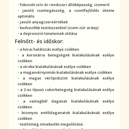
fokozott szív-ér rendszeri állóképesség, izomerő
javuló csontegészség, a csontfejlődés üteme
optimális
javuló
anyagcsere
értékek
kedvezőbb testösszetétel (izom-zsír arány)
a depresszió
tünet
einek oldása
Felnőtt- és időskor:
a korai halálozás esélye csökken
a koronária betegségek kialakulásának esélye
csökken
a stroke kialakulásának esélye csökken
a magas
vérnyomás
kialakulásának esélye csökken
a magas vérlipidszint kialakulásának esélye
csökken
a 2-es típusú
cukorbetegség
kialakulásának esélye
csökken
a vastagbél daganat kialakulásának esélye
csökken
bizonyos emlődaganatok kialakulásának esélye
csökken
testtömeg növekedés megelőzése