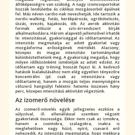
állóképességre van szükség. A nagy izomcsoportokat
hozzák lendületbe és ciklikus mozgássorból épülnek
fel. Más néven cardio-nak nevezhetjük. Ide tartozik a
nordic-walking, futás, kerékpározás, ugrókötelezés,
úszás, evezés, kajakozás, stb. Az aerob aktivitási
formák először a szív-érrendszert bírják
alkalmazkodásra. Három alapvető jellemzővel írhatók
le: intenzitással, gyakorisággal és időtartammal. Az
intenzitás megmutatja az adott gyakorlat vagy
mozgásforma erősségének mértékét. Alacsony,
közepes és magas intenzitási tartományokat
különböztethetünk meg. A gyakoriság megadja, hogy
milyen időközönként ismételjük az adott edzést. Az
időtartam egy tréning hosszát fejezi ki. A kedvező
hatások kialakulásához nem elég egyetlen tényezőre
koncentrálni (pl. csak az intenzitásra vagy
időtartamra), hanem a mozgás teljes mennyiségére
célszerű hangsúlyt fektetni: hetente összesen hány
perc, közepes intenzitású aktivitást végeztünk.
Az izomerő növelése
Az izomerő-növelés egyik jellegzetes eszköze a
súlyzóval, ill. ellenállással szemben végzett
gyakorlatok összessége. Ekkor nem csak az izmokra,
hanem a csontokra, szalagokra, inakra is
meglehetősen nagy húzó, nyíró, csavaró erő
nehezedik. Az intenzitás megmutatja, hogy mekkora