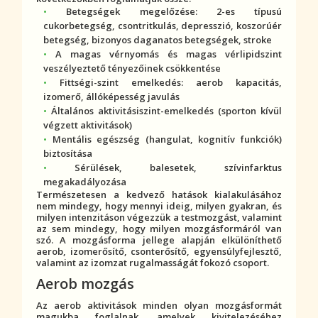
Betegségek megelőzése: 2-es típusú
cukorbetegség
,
csontritkulás
, depresszió,
koszorúér
betegség
, bizonyos daganatos betegségek, stroke
A magas
vérnyomás
és magas vérlipidszint
veszélyeztető tényezőinek csökkentése
Fittségi-szint emelkedés: aerob kapacitás,
izomerő, állóképesség javulás
Általános aktivitásiszint-emelkedés (sporton kívül
végzett aktivitások)
Mentális egészség (hangulat, kognitív funkciók)
biztosítása
Sérülések, balesetek,
szívinfarktus
megakadályozása
Természetesen a kedvező hatások kialakulásához
nem mindegy, hogy mennyi ideig, milyen gyakran, és
milyen intenzitáson végezzük a testmozgást, valamint
az sem mindegy, hogy milyen mozgásformáról van
szó. A mozgásforma jellege alapján elkülöníthető
aerob, izomerősítő, csonterősítő, egyensúlyfejlesztő,
valamint az izomzat rugalmasságát fokozó csoport.
Aerob mozgás
Az aerob aktivitások minden olyan mozgásformát
magukba foglalnak, amelyek kivitelezéséhez