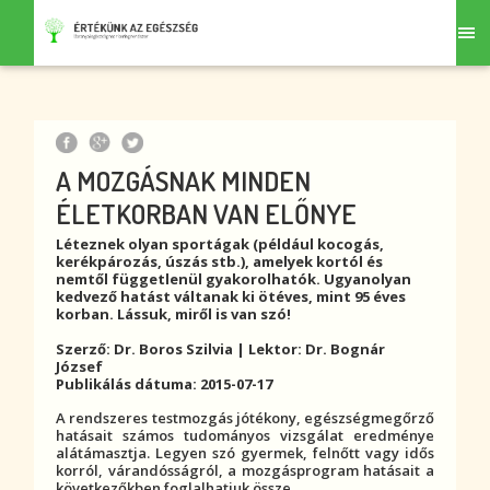
A MOZGÁSNAK MINDEN
ÉLETKORBAN VAN ELŐNYE
Léteznek olyan sportágak (például kocogás,
kerékpározás, úszás stb.), amelyek kortól és
nemtől függetlenül gyakorolhatók. Ugyanolyan
kedvező hatást váltanak ki ötéves, mint 95 éves
korban. Lássuk, miről is van szó!
Szerző: Dr. Boros Szilvia | Lektor: Dr. Bognár
József
Publikálás dátuma: 2015-07-17
A rendszeres testmozgás jótékony, egészségmegőrző
hatásait számos tudományos vizsgálat eredménye
alátámasztja. Legyen szó gyermek, felnőtt vagy idős
korról, várandósságról, a mozgásprogram hatásait a
következőkben foglalhatjuk össze.