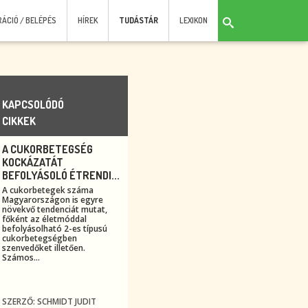
RÁCIÓ / BELÉPÉS
HÍREK
TUDÁSTÁR
LEXIKON
KAPCSOLÓDÓ
CIKKEK
A CUKORBETEGSÉG
KOCKÁZATÁT
BEFOLYÁSOLÓ ÉTRENDI...
A cukorbetegek száma
Magyarországon is egyre
növekvő tendenciát mutat,
főként az életmóddal
befolyásolható 2-es típusú
cukorbetegségben
szenvedőket illetően.
Számos...
SZERZŐ: SCHMIDT JUDIT