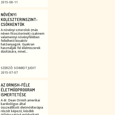
2015-08-11
NÖVÉNYI
KOLESZTERINSZINT-
CSÖKKENTŐK
A növényi szterolok (más
néven fitoszterinek) csaknem
valamennyi növényfélében
fellelhető bioaktív
hatóanyagok. Gyakran
használják fel élelmiszerek
dúsítására, mivel...
SZERZŐ: SCHMIDT JUDIT
2015-07-07
AZ ORNISH-FÉLE
ÉLETMÓDPROGRAM
ISMERTETÉSE
A dr. Dean Ornish amerikai
kardiológus által
összeállított életmódterápia
részét képező, később
ötfokozatúvá módosított