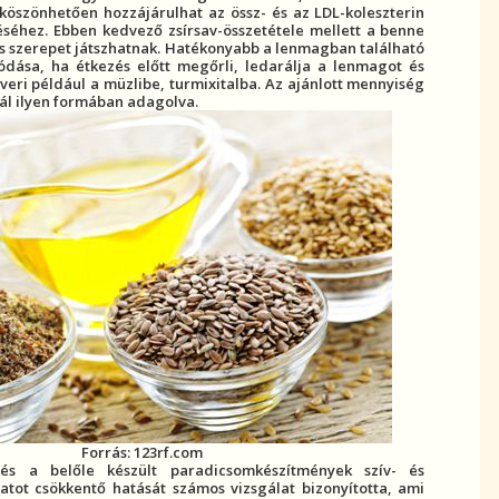
köszönhetően hozzájárulhat az össz- és az LDL-
koleszterin
éséhez. Ebben kedvező zsírsav-összetétele mellett a benne
is szerepet játszhatnak. Hatékonyabb a lenmagban található
ódása, ha étkezés előtt megőrli, ledarálja a lenmagot és
eri például a müzlibe, turmixitalba. Az ajánlott mennyiség
ál ilyen formában adagolva.
Forrás: 123rf.com
s a belőle készült paradicsomkészítmények szív- és
atot csökkentő hatását számos vizsgálat bizonyította, ami