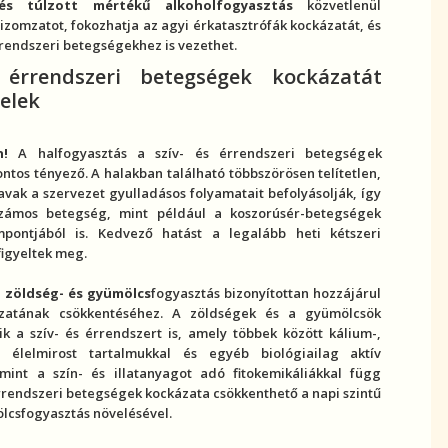
és túlzott mértékű alkoholfogyasztás
közvetlenül
vizomzatot, fokozhatja az agyi érkatasztrófák kockázatát, és
érrendszeri betegség
ekhez is vezethet.
 érrendszeri betegség
ek kockázatát
elek
n!
A halfogyasztás a
szív- és érrendszeri betegség
ek
tos tényező. A halakban található többszörösen telítetlen,
savak a szervezet
gyulladás
os folyamatait befolyásolják, így
zámos betegség, mint például a koszorúsér-betegségek
pontjából is. Kedvező hatást a legalább heti kétszeri
figyeltek meg.
 zöldség- és gyümölcs
fogyasztás bizonyítottan hozzájárul
zatának csökkentéséhez. A zöldségek és a gyümölcsök
ik a szív- és érrendszert is, amely többek között kálium-,
, élelmi
rost
tartalmukkal és egyéb biológiailag aktív
mint a szín- és illatanyagot adó fitokemikáliákkal függ
érrendszeri betegség
ek kockázata csökkenthető a napi szintű
lcsfogyasztás növelésével.