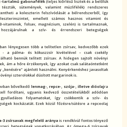
t
-tartalmú gabonafélék
(teljes kiőrlésű lisztek és a belőlük
 tészták, sütemények, valamint müzlifélék) rendszeres
kentheti a
koleszterin
felszívódását a bélrendszerből, így
leszterin
szintet, emellett számos hasznos vitamint és
 B-vitaminok, folsav, magnézium, szelén) is tartalmaznak,
hozzájárulnak a szív- és érrendszeri betegségek
ban lényegesen több a
telítetlen zsír
sav, kedvezőbb ezek
t - a pálma- és kókuszzsír kivételével – csak csekély
lálható bennük
telített zsír
sav. A hidegen sajtolt növényi
ek, ám a hőre érzékenyek, így azokat csak salátaöntetként
„kenésére” ajánlott használni. Kenyérkenéshez javasoltak
övényi szterolokkal dúsított margarinok is.
savban bővelkedő
lenmag-, repce-, szója-, illetve dióolaj
ra
kell fordítani, ugyanis kedvező összetételükből adódóan
a
gyulladás
os folyamatokat, így csökkentik a szív- és
ségek kockázatát. Ezek közül főzésre/sütésre a repceolaj
-3 zsírsavak megfelelő aránya
is rendkívül fontos tényező
dszeri betegség
ek vonatkozásában. Az ómega-6 zsírsavak