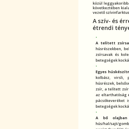
közül leggyakoribb
következtében kial
vezető
szívinfarktu
A
szív- és ér
étrendi tény
A
telített zsír
s
húsrészekben, be
zsír
savak és
kole
betegség
ek kocká
Egyes húskészít
kolbász, virsli,
húsrészek, belsős
zsír, a
telített zsír
az eltarthatóság
pácsókeveréket i
betegség
ek kocká
A bő olajban
hús/hal/sajt/gom