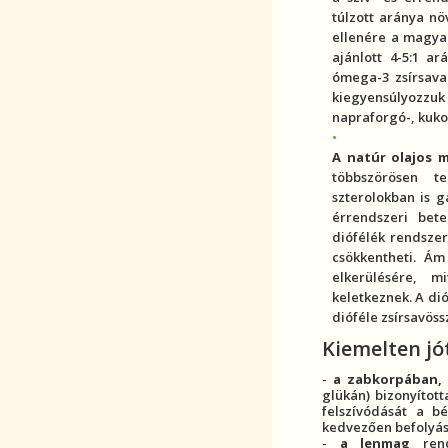
túlzott aránya nö
ellenére a magya
ajánlott 4-5:1 a
ómega-3 zsírsava
kiegyensúlyozzu
napraforgó-, kukor
A natúr olajos
többszörösen te
szterolokban is 
érrendszeri bet
diófélék rendszer
csökkentheti. Ám
elkerülésére, 
keletkeznek. A dió
dióféle zsírsavöss
Kiemelten jó
-
a zabkorpában,
glükán) bizonyítot
felszívódását a b
kedvezően befolyás
-
a lenmag
rend