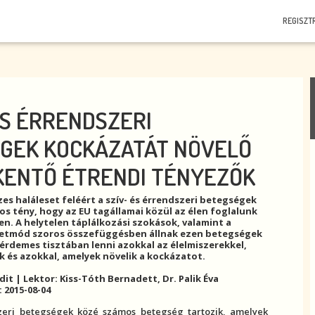
REGISZT
ÉS ÉRRENDSZERI
GEK KOCKÁZATÁT NÖVELŐ
KENTŐ ÉTRENDI TÉNYEZŐK
es haláleset feléért a
szív- és érrendszeri betegség
ek
tos tény, hogy az EU tagállamai közül az élen foglalunk
en. A helytelen táplálkozási szokások, valamint a
etmód szoros összefüggésben állnak ezen betegségek
y érdemes tisztában lenni azokkal az élelmiszerekkel,
 és azokkal, amelyek növelik a kockázatot.
it | Lektor: Kiss-Tóth Bernadett, Dr. Palik Éva
 2015-08-04
zeri betegség
ek közé számos betegség tartozik, amelyek