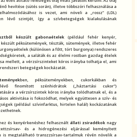
az ételt átitató felesleges olaj miatt javasolt kerülni. Az olaj
nő hevítése (sütés során), illetve többszöri felhasználása a
elhalmozódásához is vezet, ami növeli a „rossz” (LDL)
 lévő szintjét, így a szívbetegségek kialakulásának
isztből készült gabonaételek
(például fehér kenyér,
ől készült péksütemények, tészták, sütemények, illetve fehér
 burgonyaételek (különösen a főtt, tört burgonya) rendszeres
ldségköretek, a saláták és az élelmi
rost
ban gazdag ételek
sa mellett, a
vérzsír
szinteket kóros irányba tolhatja el, ami
érrendszeri betegség
ek kockázatát.
emények
ben, péksüteményekben, cukorkákban és
n lévő finomított
szénhidrát
ok („háztartási cukor”)
atására a
vérzsír
szintek kóros irányba tolódhatnak el, és a
ás
os aktivitása is fokozódhat, melyek együttesen a szív- és
gségek (például
szívinfarktus
, hirtelen halál) kockázatának
zethetnek.
shez és kenyérkenéshez felhasznált
állati zsiradékok
nagy
ítettzsírsav- és a
hidrogénezés
i eljárással keményített
n is megtalálható
transzzsír
sav-tartalmuk révén növelik a