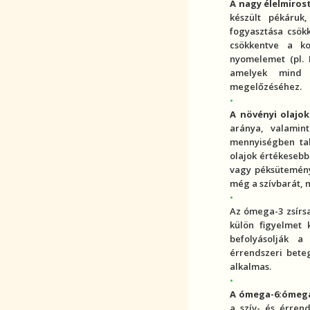
A nagy élelmi
ros
készült pékáruk,
fogyasztása csök
csökkentve a
ko
nyomelem
et (pl.
amelyek mind 
megelőzéséhez.
A növényi olajok
aránya, valamin
mennyiségben ta
olajok értékesebb
vagy péksütemény 
még a szívbarát, n
Az ómega-3 zsír
külön figyelmet 
befolyásolják 
érrendszeri beteg
alkalmas.
A ómega-6:ómega
a
szív- és érren