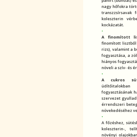
panírt (bundát) és 
nagy hőfokra törté
transzzsír
savak f
koleszterin
vérben
kockázatát.
A finomított l
finomított lisztb
rizs), valamint a
fogyasztása, a zö
hiányos fogyasztá
növeli a
szív- és 
A cukros süt
üdítőitalokba
fogyasztásának h
szervezet
gyullad
érrendszeri bete
növekedéséhez ve
A főzéshez, süté
koleszterin
-, tel
növényi olajokba