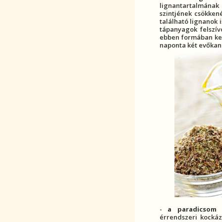
lignan
tartalmának 
szintjének csökken
található
lignan
ok 
tápanyagok felszív
ebben formában kev
naponta két evőkan
-
a paradicsom
é
érrendszeri kockáz