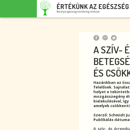
A SZÍV- 
BETEGSÉ
ÉS CSÖK
Hazánkban az össz
felelősek. Sajnála
helyet e tekintetb
mozgásszegény él
kialakulásával, íg
amelyek csökkentik
Szerző: Schmidt Jud
Publikálás dátuma:
A
szív- és érrends