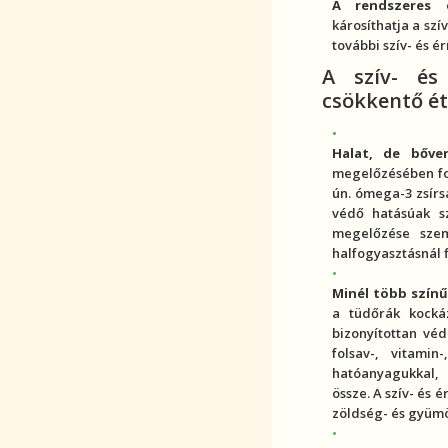
A rendszeres 
károsíthatja a szí
további
szív- és 
A
szív- és
csökkentő ét
Halat, de bőve
megelőzésében fon
ún. ómega-3 zsír
védő hatásúak s
megelőzése szem
halfogyasztásnál 
Minél több színű
a tüdőrák kocká
bizonyítottan véd
folsav-, vitamin-
hatóanyagukkal, 
össze. A
szív- és 
zöldség- és gyümö