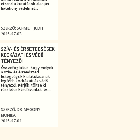
étrend a kutatások alapján
hatékony védelmet...
SZERZŐ: SCHMIDT JUDIT
2015-07-03
SZÍV- ÉS ÉRBETEGSÉGEK
KOCKÁZATI ÉS VÉDŐ
TÉNYEZŐI
Összefoglaltuk, hogy melyek
a szív- és érrendszeri
betegségek kialakulásának
legfőbb kockázati és védő
tényezői. Kérjük, töltse ki
részletes kérdőívünket, és...
SZERZŐ: DR. MAGONY
MÓNIKA
2015-07-01