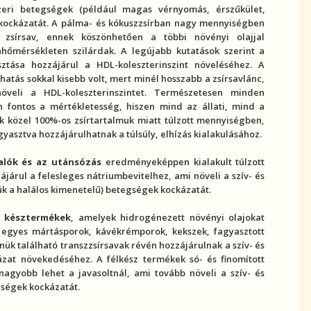
zeri betegség
ek (például magas
vérnyomás
, érszűkület,
 kockázatát. A pálma- és kókuszzsírban nagy mennyiségben
t zsír
sav, ennek köszönhetően a többi növényi olajjal
ahőmérsékleten szilárdak. A legújabb kutatások szerint a
sztása hozzájárul a HDL-
koleszterin
szint növeléséhez. A
hatás sokkal kisebb volt, mert minél hosszabb a zsírsavlánc,
növeli a HDL-
koleszterin
szintet. Természetesen minden
n fontos a mértékletesség, hiszen mind az állati, mind a
 közel 100%-os zsírtartalmuk miatt túlzott mennyiségben,
gyasztva hozzájárulhatnak a
túlsúly
, elhízás kialakulásához.
valók és az utánsózás
eredményeképpen kialakult túlzott
ájárul a felesleges nátriumbevitelhez, ami növeli a szív- és
ük a halálos kimenetelű) betegségek kockázatát.
s késztermékek
, amelyek hidrogénezett növényi olajokat
. egyes mártásporok, kávékrémporok, kekszek, fagyasztott
nnük található
transzzsír
savak révén hozzájárulnak a szív- és
ázat növekedéséhez. A félkész termékek só- és finomított
nagyobb lehet a javasoltnál, ami tovább növeli a szív- és
ségek kockázatát.