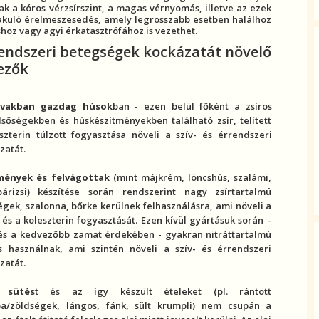
ak a kóros
vérzsír
szint, a magas
vérnyomás
, illetve az ezek
akuló
érelmeszesedés
, amely legrosszabb esetben halálhoz
s
hoz vagy agyi érkatasztrófához is vezethet.
rendszeri betegség
ek kockázatát növelő
ezők
avakban gazdag húsok
ban - ezen belül főként a zsíros
lsőségekben és húskészítményekben található zsír,
telített
szterin
túlzott fogyasztása növeli a
szív- és érrendszeri
zatát.
mények és felvágottak
(mint májkrém, löncshús, szalámi,
 párizsi) készítése során rendszerint nagy zsírtartalmú
égek, szalonna, bőrke kerülnek felhasználásra, ami növeli a
és a
koleszterin
fogyasztását. Ezen kívül gyártásuk során –
 és a kedvezőbb zamat érdekében - gyakran nitráttartalmú
s használnak, ami szintén növeli a
szív- és érrendszeri
zatát.
 sütés
t és az így készült ételeket (pl. rántott
ba/zöldségek, lángos, fánk, sült krumpli) nem csupán a