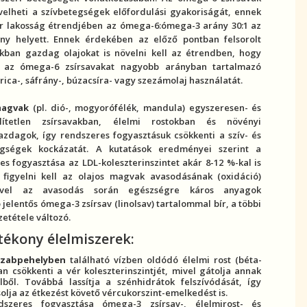
velheti a szívbetegségek előfordulási gyakoriságát, ennek
r lakosság étrendjében az ómega-6:ómega-3 arány 30:1 az
rány helyett. Ennek érdekében az előző pontban felsorolt
kban gazdag olajokat is növelni kell az étrendben, hogy
k az ómega-6 zsírsavakat nagyobb arányban tartalmazó
ica-, sáfrány-, búzacsíra- vagy szezámolaj használatát.
 magvak
(pl. dió-, mogyorófélék, mandula) egyszeresen- és
lítetlen zsírsavakban, élelmi
rost
okban és növényi
gazdagok, így rendszeres fogyasztásuk csökkenti a
szív- és
egség
ek kockázatát. A kutatások eredményei szerint a
es fogyasztása az LDL-
koleszterin
szintet akár 8-12 %-kal is
 figyelni kell az olajos magvak avasodásának (oxidáció)
mivel az avasodás során egészségre káros anyagok
 jelentős ómega-3 zsírsav (linolsav) tartalommal bír, a többi
zetétele változó.
tékony élelmiszerek:
 zabpehelyben
található vízben oldódó élelmi
rost
(béta-
tan csökkenti a vér
koleszterin
szintjét, mivel gátolja annak
élből. Továbbá lassítja a
szénhidrát
ok felszívódását, így
olja az étkezést követő
vércukor
szint-emelkedést is.
szeres fogyasztása ómega-3 zsírsav-, élelmi
rost
- és