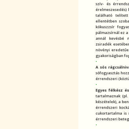
szív- és érrends
érelmeszesedés
)
található
telítet
ellentétben szob
kókuszzsír fogya
pálmazsírnál ez a 
annál kevésbé 
zsiradék esetébe
növényi eredetűek
gyakoriságban fo
A sós rágcsálni
sófogyasztás hozz
érrendszeri (közt
Egyes félkész é
tartalmaznak (pl
készételek), a be
érrendszeri kock
cukortartalma is 
érrendszeri beteg